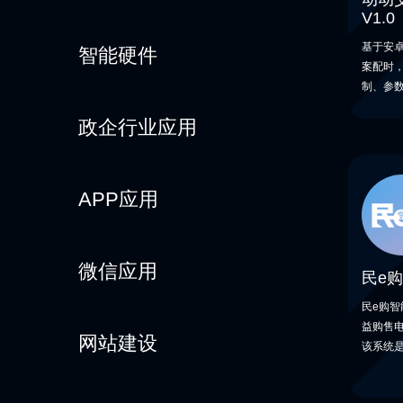
V1.0
基于安
智能硬件
案配时
制、参
政企行业应用
APP应用
微信应用
民e购
民e购
益购售
网站建设
该系统
过程中
系统。