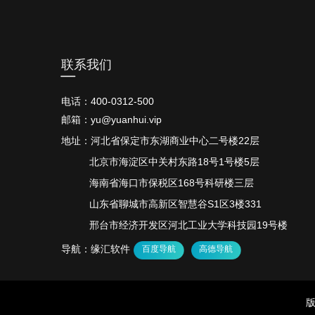
联系我们
电话：
400-0312-500
邮箱：yu@yuanhui.vip
地址：河北省保定市东湖商业中心二号楼22层
北京市海淀区中关村东路18号1号楼5层
海南省海口市保税区168号科研楼三层
山东省聊城市高新区智慧谷S1区3楼331
邢台市经济开发区河北工业大学科技园19号楼
导航：缘汇软件
百度导航
高德导航
版